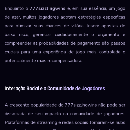
Enquanto o
777sizzlingwins
é, em sua essência, um jogo
de azar, muitos jogadores adotam estratégias específicas
para otimizar suas chances de vitória. Inserir apostas de
baixo risco, gerenciar cuidadosamente o orçamento e
compreender as probabilidades de pagamento são passos
cruciais para uma experiência de jogo mais controlada e
potencialmente mais recompensadora.
Interação Social e a Comunidade de Jogadores
A crescente popularidade do 777sizzlingwins não pode ser
dissociada de seu impacto na comunidade de jogadores.
Plataformas de streaming e redes sociais tornaram-se hubs