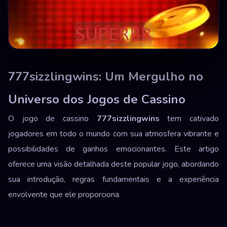
777sizzlingwins: Um Mergulho no
Universo dos Jogos de Cassino
O jogo de cassino
777sizzlingwins
tem cativado
jogadores em todo o mundo com sua atmosfera vibrante e
possibilidades de ganhos emocionantes. Este artigo
oferece uma visão detalhada deste popular jogo, abordando
sua introdução, regras fundamentais e a experiência
envolvente que ele proporciona.