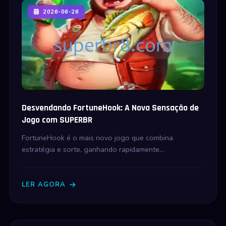
2026-06-26
Desvendando FortuneHook: A Nova Sensação de
Jogo com SUPERBR
FortuneHook é o mais novo jogo que combina
estratégia e sorte, ganhando rapidamente
popularidade. Aqui está tudo o que você precisa saber
sobre essa emocionante aventura.
LER AGORA