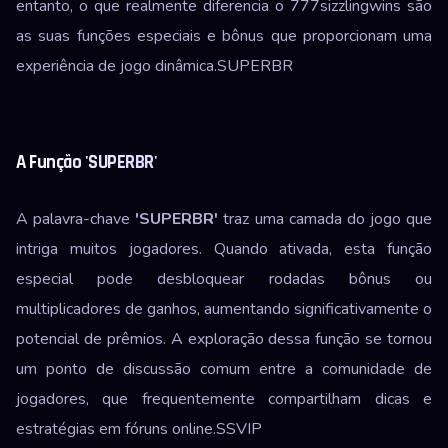
entanto, o que realmente diferencia o 777sizzlingwins são
as suas funções especiais e bônus que proporcionam uma
experiência de jogo dinâmica.
SUPERBR
A Função 'SUPERBR'
A palavra-chave
'SUPERBR'
traz uma camada do jogo que
intriga muitos jogadores. Quando ativada, esta função
especial pode desbloquear rodadas bônus ou
multiplicadores de ganhos, aumentando significativamente o
potencial de prêmios. A exploração dessa função se tornou
um ponto de discussão comum entre a comunidade de
jogadores, que frequentemente compartilham dicas e
estratégias em fóruns online.
SSVIP