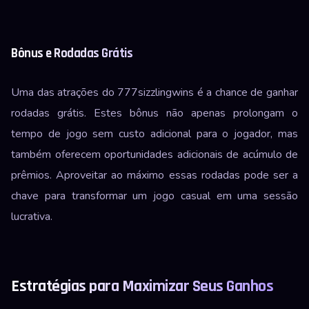
Bônus e Rodadas Grátis
Uma das atrações do 777sizzlingwins é a chance de ganhar
rodadas grátis. Estes bônus não apenas prolongam o
tempo de jogo sem custo adicional para o jogador, mas
também oferecem oportunidades adicionais de acúmulo de
prêmios. Aproveitar ao máximo essas rodadas pode ser a
chave para transformar um jogo casual em uma sessão
lucrativa.
Estratégias para Maximizar Seus Ganhos